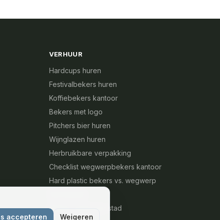
VERHUUR
Hardcups huren
Festivalbekers huren
Koffiebekers kantoor
Bekers met logo
Pitchers bier huren
Wijnglazen huren
Herbruikbare verpakking
Checklist wegwerpbekers kantoor
Hard plastic bekers vs. wegwerp
Kennisbank
Bekers huren per stad
cs accepteren
Weigeren