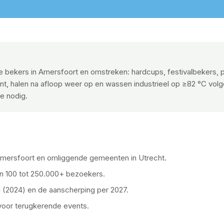
 bekers in Amersfoort en omstreken: hardcups, festivalbekers, pi
ent, halen na afloop weer op en wassen industrieel op ≥82 °C vo
ie nodig.
 Amersfoort en omliggende gemeenten in Utrecht.
n 100 tot 250.000+ bezoekers.
(2024) en de aanscherping per 2027.
voor terugkerende events.