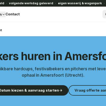
eld
·
volgende werkdag geleverd
·
eigen wasserij & wagenpark
·
Contact
n
rt
ers huren in Amersf
ikbare hardcups, festivalbekers en pitchers met leve
ophaal in Amersfoort (Utrecht).
Datum kiezen & aanvraag starten
Vraag offerte aa