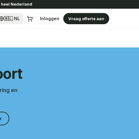
heel Nederland
🇳🇱
NL
Inloggen
Vraag offerte aan
oort
ring en
n