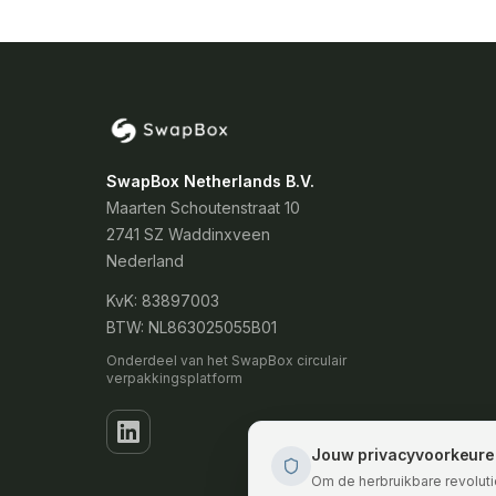
SwapBox Netherlands B.V.
Maarten Schoutenstraat 10
2741 SZ Waddinxveen
Nederland
KvK: 83897003
BTW: NL863025055B01
Onderdeel van het SwapBox circulair
verpakkingsplatform
Jouw privacyvoorkeure
Om de herbruikbare revoluti