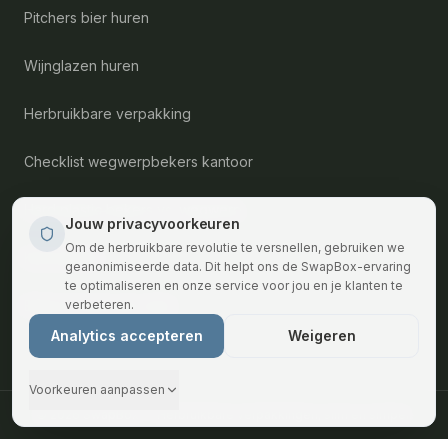
Pitchers bier huren
Wijnglazen huren
Herbruikbare verpakking
Checklist wegwerpbekers kantoor
Hard plastic bekers vs. wegwerp
Jouw privacyvoorkeuren
Om de herbruikbare revolutie te versnellen, gebruiken we
Kennisbank
geanonimiseerde data. Dit helpt ons de SwapBox-ervaring
te optimaliseren en onze service voor jou en je klanten te
Bekers huren per stad
verbeteren.
Analytics accepteren
Weigeren
Voorkeuren aanpassen
© 2026 SwapBox — Herbruikbare verpakkingen, slim en simpel.