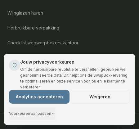
Wijnglazen huren
Herbruikbare verpakking
Checklist wegwerpbekers kantoor
Hard plastic bekers vs. wegwerp
Jouw privacyvoorkeuren
Om de herbruikbare revolutie te versnellen, gebruiken we
Kennisbank
geanonimiseerde data. Dit helpt ons de SwapBox-ervaring
te optimaliseren en onze service voor jou en je klanten te
Bekers huren per stad
verbeteren.
Analytics accepteren
Weigeren
Voorkeuren aanpassen
© 2026 SwapBox — Herbruikbare verpakkingen, slim en simpel.